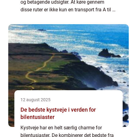
og betagende udsigter. At køre gennem
disse ruter er ikke kun en transport fra A til B,
men en oplevelse i sig selv. Fra smalle
alpeveje til majest&aeli...
12 august 2025
De bedste kystveje i verden for
bilentusiaster
Kystveje har en helt særlig charme for
bilentusiaster. De kombinerer det bedste fra