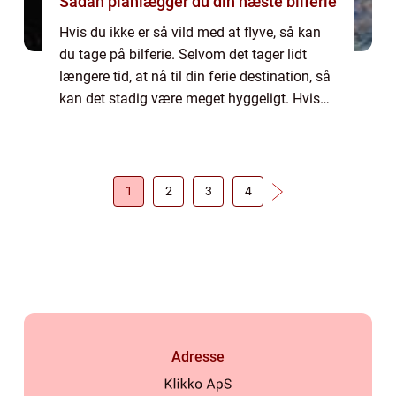
Sådan planlægger du din næste bilferie
Hvis du ikke er så vild med at flyve, så kan
du tage på bilferie. Selvom det tager lidt
længere tid, at nå til din ferie destination, så
kan det stadig være meget hyggeligt. Hvis
du skal på ferie i Europa, så kan en bilferie
godt svare sig. Det kræve...
1
2
3
4
Adresse