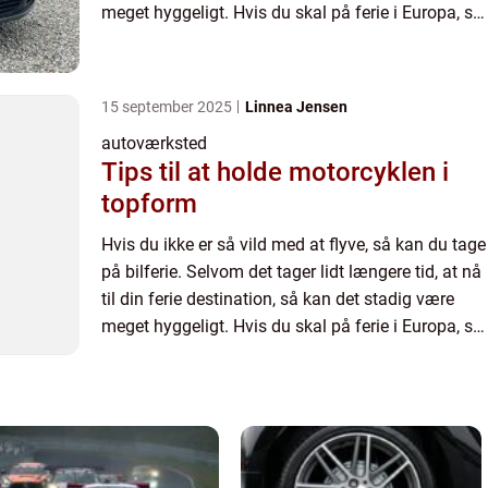
meget hyggeligt. Hvis du skal på ferie i Europa, så
kan en bilferie godt svare sig. Det kræve...
15 september 2025
Linnea Jensen
autoværksted
Tips til at holde motorcyklen i
topform
Hvis du ikke er så vild med at flyve, så kan du tage
på bilferie. Selvom det tager lidt længere tid, at nå
til din ferie destination, så kan det stadig være
meget hyggeligt. Hvis du skal på ferie i Europa, så
kan en bilferie godt svare sig. Det kræve...