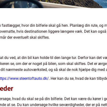
du fastlægger, hvor din bilferie skal gå hen. Planlæg din rute, og
overnatte, hvis destinationen liggere længere væk. Det kan også vær
rnår der eventuelt skal skiftes.
 at du ved, at din bil kan holde til den lange tur. Derfor kan det væ
ren se, om der er noget på bilen, som skal skiftes. Det er ærgerl
t dit nærmeste autoværksted, og så skal de nok hjælpe dig med at 
ttps://www.steentoftauto.dk/
. Her kan du se, hvad de kan tilbyd
eder
søge, hvad du skal se på din bilferie. Det kan være du kører i g
nde at se. Du kan undersøge hvilke seværdigheder, der er på net