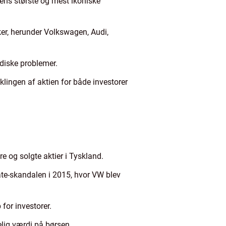
dens største og mest ikoniske
ker, herunder Volkswagen, Audi,
idiske problemer.
klingen af aktien for både investorer
e og solgte aktier i Tyskland.
ate-skandalen i 2015, hvor VW blev
for investorer.
lig værdi på børsen.