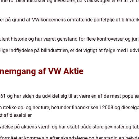
ne for bilentusiaster og investorer, da Volkswagen er en af ver
torer på grund af VW-koncernens omfattende portefølje af bilmær
lent historie og har været genstand for flere kontroverser og jur
e indflydelse på bilindustrien, er det vigtigt at følge med i udvi
ennemgang af VW Aktie
961 og har siden da udviklet sig til at være en af de mest populær
 række op- og nedture, herunder finanskrisen i 2008 og dieselg
 af dieselbiler.
ydelse på aktiens værdi og har skabt både store gevinster og tab 
formået at komme sig efter skandalerne og har stadig en betyde