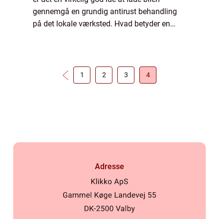
gennemgå en grundig antirust behandling
på det lokale værksted. Hvad betyder en
antirust behandling for min bil? Når metal...
1
2
3
4
Adresse