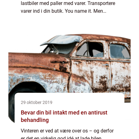
lastbiler med paller med varer. Transportere
varer ind i din butik. You name it. Men
hvordan vælger du den helt rette type? Som
passer til netop dine behov. Læs...
29 oktober 2019
Bevar din bil intakt med en antirust
behandling
Vinteren er ved at være over os – og derfor
er det en virkelig god idé at lade bilen