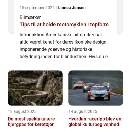
15 september 2025
Linnea Jensen
Bilmærker
Tips til at holde motorcyklen i topform
Introduktion Amerikanske bilmærker har
altid været kendt for deres ikoniske design,
imponerende ydeevne og historiske
betydning inden for bilindustrien. Hvis du er
en bilentusiast eller simpelthen interesseret i
amerikanske bilmærker, er denne artike...
18 august 2025
14 august 2025
De mest spektakulære
Hvordan racerløb blev en
bjergpas for køretøjer
global kulturbegivenhed