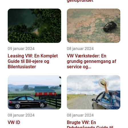
genopfundet
09 januar 2024
08 januar 2024
Leasing VW: En Komplet
VW Værksteder: En
Guide til Bil-ejere og
grundig gennemgang af
Bilentusiaster
service og
vedligeholdelse
08 januar 2024
08 januar 2024
VW ID
Brugte VW: En
Dybdegående Guide til