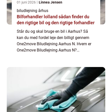
01 juni 2026
Linnea Jensen
biludlejning århus
Bilforhandler lolland sådan finder du
den rigtige bil og den rigtige forhandler
Står du og skal bruge en bil i Aarhus? Så
kan du med fordel leje den billigt gennem
One2move Biludlejning Aarhus N. Hvem er
One2move Biludlejning Aarhus N?
One2move Biludlejning Aarhus N er en
afdeling af den danske biludlejnings
forretning One2move ...