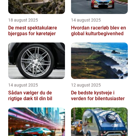
18 august 2025
14 august 2025
De mest spektakulære
Hvordan racerløb blev en
bjergpas for køretøjer
global kulturbegivenhed
14 august 2025
12 august 2025
Sådan vælger du de
De bedste kystveje i
rigtige dæk til din bil
verden for bilentusiaster