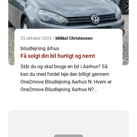
25 oktober 2025
Mikkel Christensen
biludlejning århus
Få solgt din bil hurtigt og nemt
Står du og skal bruge en bil i Aarhus? Så
kan du med fordel leje den billigt gennem
One2move Biludlejning Aarhus N. Hvem er
One2move Biludlejning Aarhus N?
One2move Biludlejning Aarhus N er en
afdeling af den danske biludlejnings
forretning One2move ...