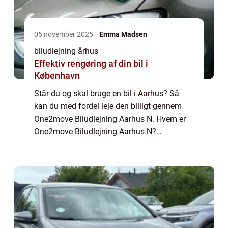
05 november 2025
Emma Madsen
biludlejning århus
Effektiv rengøring af din bil i
København
Står du og skal bruge en bil i Aarhus? Så
kan du med fordel leje den billigt gennem
One2move Biludlejning Aarhus N. Hvem er
One2move Biludlejning Aarhus N?
One2move Biludlejning Aarhus N er en
afdeling af den danske biludlejnings
forretning One2move ...