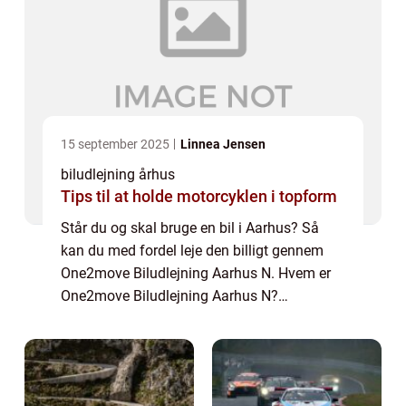
15 september 2025
Linnea Jensen
biludlejning århus
Tips til at holde motorcyklen i topform
Står du og skal bruge en bil i Aarhus? Så
kan du med fordel leje den billigt gennem
One2move Biludlejning Aarhus N. Hvem er
One2move Biludlejning Aarhus N?
One2move Biludlejning Aarhus N er en
afdeling af den danske biludlejnings
forretning One2move ...