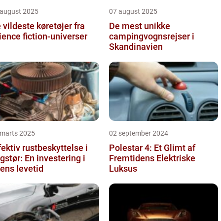
 august 2025
07 august 2025
 vildeste køretøjer fra
De mest unikke
ience fiction-universer
campingvognsrejser i
Skandinavien
 marts 2025
02 september 2024
fektiv rustbeskyttelse i
Polestar 4: Et Glimt af
gstør: En investering i
Fremtidens Elektriske
lens levetid
Luksus