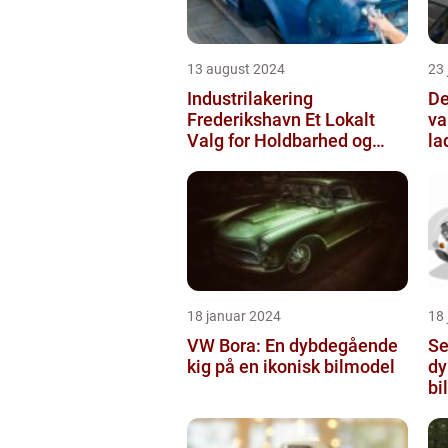
13 august 2024
23
Industrilakering
De
Frederikshavn Et Lokalt
va
Valg for Holdbarhed og
la
Kvalitet
18 januar 2024
18
VW Bora: En dybdegående
Se
kig på en ikonisk bilmodel
dy
bi