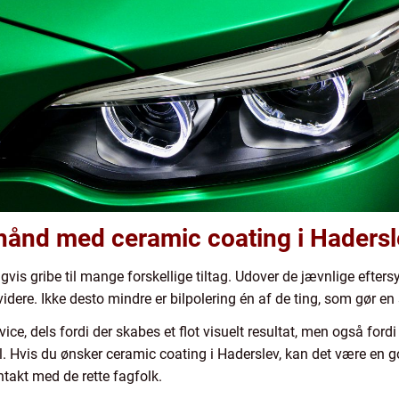
g hånd med ceramic coating i Haders
igvis gribe til mange forskellige tiltag. Udover de jævnlige efters
videre. Ikke desto mindre er bilpolering én af de ting, som gør en 
vice, dels fordi der skabes et flot visuelt resultat, men også ford
bil. Hvis du ønsker ceramic coating i Haderslev, kan det være en
takt med de rette fagfolk.