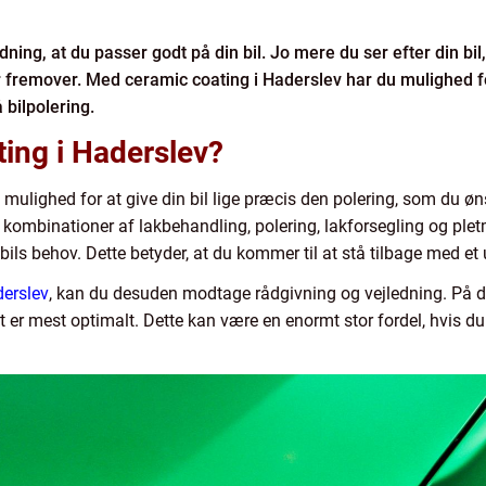
ning, at du passer godt på din bil. Jo mere du ser efter din bil,
 fremover. Med ceramic coating i Haderslev har du mulighed for 
 bilpolering.
ing i Haderslev?
mulighed for at give din bil lige præcis den polering, som du øns
ge kombinationer af lakbehandling, polering, lakforsegling og pl
ils behov. Dette betyder, at du kommer til at stå tilbage med et u
derslev
, kan du desuden modtage rådgivning og vejledning. På de
 er mest optimalt. Dette kan være en enormt stor fordel, hvis du 