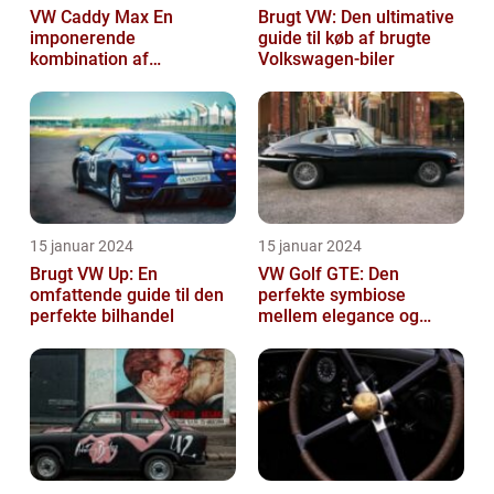
VW Caddy Max En
Brugt VW: Den ultimative
imponerende
guide til køb af brugte
kombination af
Volkswagen-biler
alsidighed, rummelighed
og komfort
15 januar 2024
15 januar 2024
Brugt VW Up: En
VW Golf GTE: Den
omfattende guide til den
perfekte symbiose
perfekte bilhandel
mellem elegance og
bæredygtighed