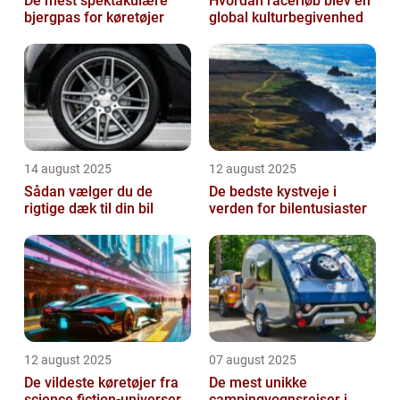
De mest spektakulære
Hvordan racerløb blev en
bjergpas for køretøjer
global kulturbegivenhed
14 august 2025
12 august 2025
Sådan vælger du de
De bedste kystveje i
rigtige dæk til din bil
verden for bilentusiaster
12 august 2025
07 august 2025
De vildeste køretøjer fra
De mest unikke
science fiction-universer
campingvognsrejser i