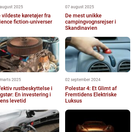
 august 2025
07 august 2025
 vildeste køretøjer fra
De mest unikke
ience fiction-universer
campingvognsrejser i
Skandinavien
 marts 2025
02 september 2024
fektiv rustbeskyttelse i
Polestar 4: Et Glimt af
gstør: En investering i
Fremtidens Elektriske
lens levetid
Luksus