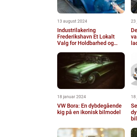
13 august 2024
23
Industrilakering
De
Frederikshavn Et Lokalt
va
Valg for Holdbarhed og
la
Kvalitet
18 januar 2024
18
VW Bora: En dybdegående
Se
kig på en ikonisk bilmodel
dy
bi