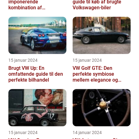
imponerende
guide til køb af brugte
kombination af
Volkswagen-biler
alsidighed, rummelighed
og komfort
15 januar 2024
15 januar 2024
Brugt VW Up: En
VW Golf GTE: Den
omfattende guide til den
perfekte symbiose
perfekte bilhandel
mellem elegance og
bæredygtighed
15 januar 2024
14 januar 2024