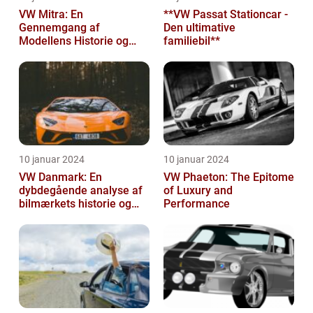
VW Mitra: En
**VW Passat Stationcar -
Gennemgang af
Den ultimative
Modellens Historie og
familiebil**
Vigtige Oplysninger for
Bilentusiaster
10 januar 2024
10 januar 2024
VW Danmark: En
VW Phaeton: The Epitome
dybdegående analyse af
of Luxury and
bilmærkets historie og
Performance
udvikling