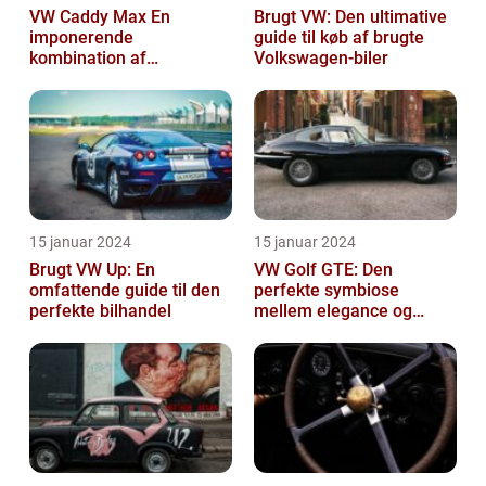
VW Caddy Max En
Brugt VW: Den ultimative
imponerende
guide til køb af brugte
kombination af
Volkswagen-biler
alsidighed, rummelighed
og komfort
15 januar 2024
15 januar 2024
Brugt VW Up: En
VW Golf GTE: Den
omfattende guide til den
perfekte symbiose
perfekte bilhandel
mellem elegance og
bæredygtighed