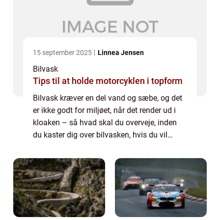
15 september 2025
Linnea Jensen
Bilvask
Tips til at holde motorcyklen i topform
Bilvask kræver en del vand og sæbe, og det
er ikke godt for miljøet, når det render ud i
kloaken – så hvad skal du overveje, inden
du kaster dig over bilvasken, hvis du vil
værne om naturen? De fleste mennesker får
ofte et af de her 3 billeder i hove...