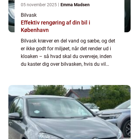
05 november 2025
Emma Madsen
Bilvask
Effektiv rengøring af din bil i
København
Bilvask kræver en del vand og sæbe, og det
er ikke godt for miljøet, når det render ud i
kloaken – så hvad skal du overveje, inden
du kaster dig over bilvasken, hvis du vil
værne om naturen? De fleste mennesker får
ofte et af de her 3 billeder i hove...