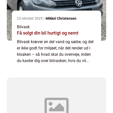
25 oktober 2025
Mikkel Christensen
Bilvask
Få solgt din bil hurtigt og nemt
Bilvask kræver en del vand og sæbe, og det
er ikke godt for miljøet, når det render ud i
kloaken – så hvad skal du overveje, inden
du kaster dig over bilvasken, hvis du vil
værne om naturen? De fleste mennesker får
ofte et af de her 3 billeder i hove...