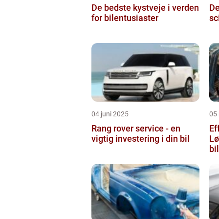
De bedste kystveje i verden
De
for bilentusiaster
sc
04 juni 2025
05
Rang rover service - en
Ef
vigtig investering i din bil
Lø
bi