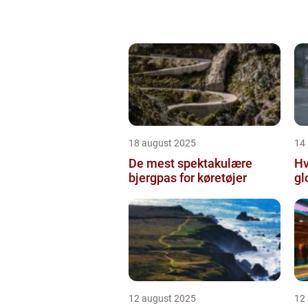
18 august 2025
14
De mest spektakulære
Hv
bjergpas for køretøjer
gl
12 august 2025
12