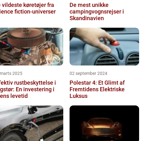
 vildeste køretøjer fra
De mest unikke
ience fiction-universer
campingvognsrejser i
Skandinavien
 marts 2025
02 september 2024
fektiv rustbeskyttelse i
Polestar 4: Et Glimt af
gstør: En investering i
Fremtidens Elektriske
lens levetid
Luksus