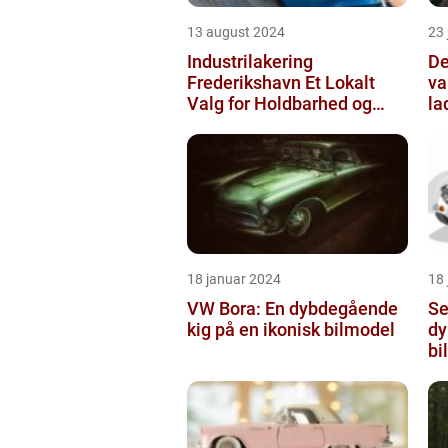
13 august 2024
23
Industrilakering
De
Frederikshavn Et Lokalt
va
Valg for Holdbarhed og
la
Kvalitet
18 januar 2024
18
VW Bora: En dybdegående
Se
kig på en ikonisk bilmodel
dy
bi