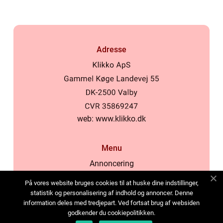
Adresse
web:
www.klikko.dk
Menu
Annoncering
Om os
På vores website bruges cookies til at huske dine indstillinger,
Cookies
statistik og personalisering af indhold og annoncer. Denne
information deles med tredjepart. Ved fortsat brug af websiden
Kontakt os
godkender du cookiepolitikken.
Sitemap