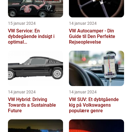
15 januar 2024
14 januar 2024
VW Service: En
VW Autocamper - Din
dybdegående indsigt i
Guide til Den Perfekte
optimal
Rejseoplevelse
bilvedligeholdelse
14 januar 2024
14 januar 2024
VW Hybrid: Driving
VW SUV: Et dybtgående
Towards a Sustainable
kig på Volkswagens
Future
populære genre