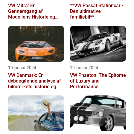
VW Mitra: En
**VW Passat Stationcar -
Gennemgang af
Den ultimative
Modellens Historie og
familiebil**
Vigtige Oplysninger for
Bilentusiaster
10 januar 2024
10 januar 2024
VW Danmark: En
VW Phaeton: The Epitome
dybdegående analyse af
of Luxury and
bilmærkets historie og
Performance
udvikling