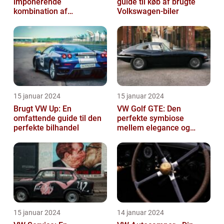
imponerende
guide til køb af brugte
kombination af
Volkswagen-biler
alsidighed, rummelighed
og komfort
15 januar 2024
15 januar 2024
Brugt VW Up: En
VW Golf GTE: Den
omfattende guide til den
perfekte symbiose
perfekte bilhandel
mellem elegance og
bæredygtighed
15 januar 2024
14 januar 2024