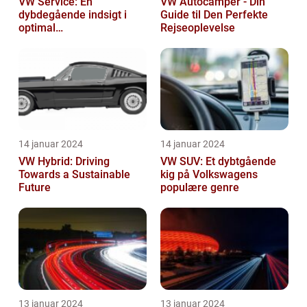
VW Service: En
VW Autocamper - Din
dybdegående indsigt i
Guide til Den Perfekte
optimal
Rejseoplevelse
bilvedligeholdelse
14 januar 2024
14 januar 2024
VW Hybrid: Driving
VW SUV: Et dybtgående
Towards a Sustainable
kig på Volkswagens
Future
populære genre
13 januar 2024
13 januar 2024