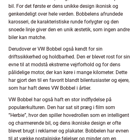
bil. For det første er dens unikke design ikonisk og
genkendeligt over hele verden. Bobbelens afrundede
karosseri, de karakteristiske runde forlygter og den
snoede linje giver den en unik æstetik, som ingen andre
biler kan matche.
Derudover er VW Bobbel også kendt for sin
driftssikkerhed og holdbarhed. Den er blevet rost for sin
evne til at modstå ekstreme vejrforhold og for dens
pålidelige motor, der kan køre i mange kilometer. Dette
har gjort den til en favorit blandt bilentusiaster og ejere,
som har haft deres VW Bobbel i årtier.
VW Bobbel har også haft en stor indflydelse på
populærkulturen. Den har sat sit præg i film som
“Herbie”, hvor den spiller hovedrollen som en intelligent
og charmerende bil, og dens ikoniske design er ofte
blevet brugt i reklamer og plakater. Bobbelen har evnen
til at vække nostalgiske følelser og minder om en