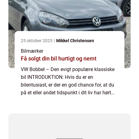
25 oktober 2025
Mikkel Christensen
Bilmærker
Få solgt din bil hurtigt og nemt
VW Bobbel – Den evigt populære klassiske
bil INTRODUKTION: Hvis du er en
bilentusiast, er der en god chance for, at du
på et eller andet tidspunkt i dit liv har hørt
om den ikoniske VW Bobbel. Denne bil har
en særlig plads i bilhistorien og har...