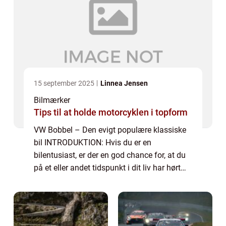
15 september 2025
Linnea Jensen
Bilmærker
Tips til at holde motorcyklen i topform
VW Bobbel – Den evigt populære klassiske
bil INTRODUKTION: Hvis du er en
bilentusiast, er der en god chance for, at du
på et eller andet tidspunkt i dit liv har hørt
om den ikoniske VW Bobbel. Denne bil har
en særlig plads i bilhistorien og har...