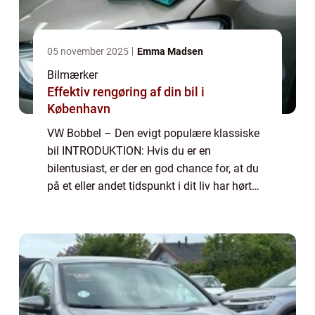
05 november 2025
Emma Madsen
Bilmærker
Effektiv rengøring af din bil i
København
VW Bobbel – Den evigt populære klassiske
bil INTRODUKTION: Hvis du er en
bilentusiast, er der en god chance for, at du
på et eller andet tidspunkt i dit liv har hørt
om den ikoniske VW Bobbel. Denne bil har
en særlig plads i bilhistorien og har...