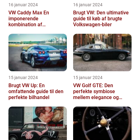
16 januar 2024
16 januar 2024
VW Caddy Max En
Brugt VW: Den ultimative
imponerende
guide til køb af brugte
kombination af
Volkswagen-biler
alsidighed, rummelighed
og komfort
15 januar 2024
15 januar 2024
Brugt VW Up: En
VW Golf GTE: Den
omfattende guide til den
perfekte symbiose
perfekte bilhandel
mellem elegance og
bæredygtighed