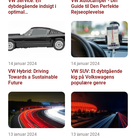
VW Service: En
VW Autocamper - Din
dybdegående indsigt i
Guide til Den Perfekte
optimal
Rejseoplevelse
bilvedligeholdelse
14 januar 2024
14 januar 2024
VW Hybrid: Driving
VW SUV: Et dybtgående
Towards a Sustainable
kig på Volkswagens
Future
populære genre
13 januar 2024
13 januar 2024