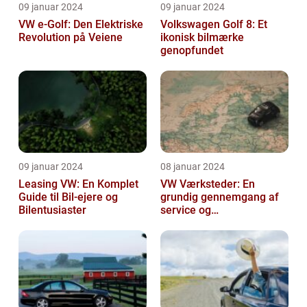
09 januar 2024
09 januar 2024
VW e-Golf: Den Elektriske
Volkswagen Golf 8: Et
Revolution på Veiene
ikonisk bilmærke
genopfundet
09 januar 2024
08 januar 2024
Leasing VW: En Komplet
VW Værksteder: En
Guide til Bil-ejere og
grundig gennemgang af
Bilentusiaster
service og
vedligeholdelse