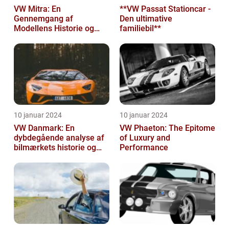
VW Mitra: En
**VW Passat Stationcar -
Gennemgang af
Den ultimative
Modellens Historie og
familiebil**
Vigtige Oplysninger for
Bilentusiaster
10 januar 2024
10 januar 2024
VW Danmark: En
VW Phaeton: The Epitome
dybdegående analyse af
of Luxury and
bilmærkets historie og
Performance
udvikling