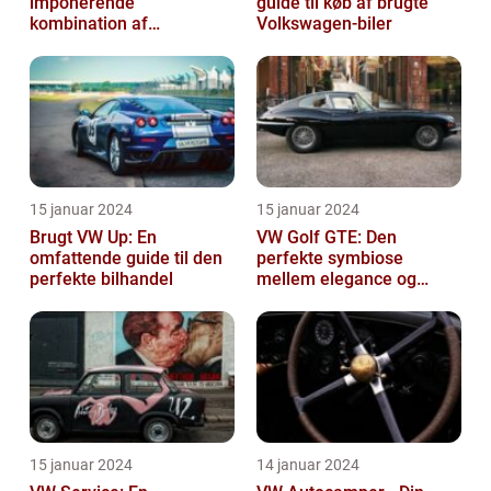
imponerende
guide til køb af brugte
kombination af
Volkswagen-biler
alsidighed, rummelighed
og komfort
15 januar 2024
15 januar 2024
Brugt VW Up: En
VW Golf GTE: Den
omfattende guide til den
perfekte symbiose
perfekte bilhandel
mellem elegance og
bæredygtighed
15 januar 2024
14 januar 2024