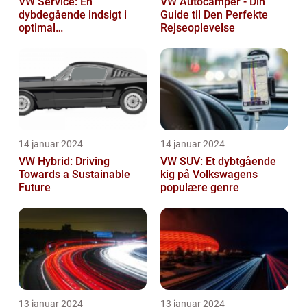
VW Service: En
VW Autocamper - Din
dybdegående indsigt i
Guide til Den Perfekte
optimal
Rejseoplevelse
bilvedligeholdelse
14 januar 2024
14 januar 2024
VW Hybrid: Driving
VW SUV: Et dybtgående
Towards a Sustainable
kig på Volkswagens
Future
populære genre
13 januar 2024
13 januar 2024