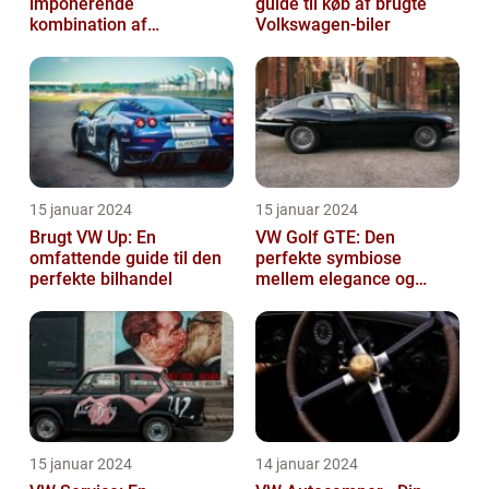
imponerende
guide til køb af brugte
kombination af
Volkswagen-biler
alsidighed, rummelighed
og komfort
15 januar 2024
15 januar 2024
Brugt VW Up: En
VW Golf GTE: Den
omfattende guide til den
perfekte symbiose
perfekte bilhandel
mellem elegance og
bæredygtighed
15 januar 2024
14 januar 2024