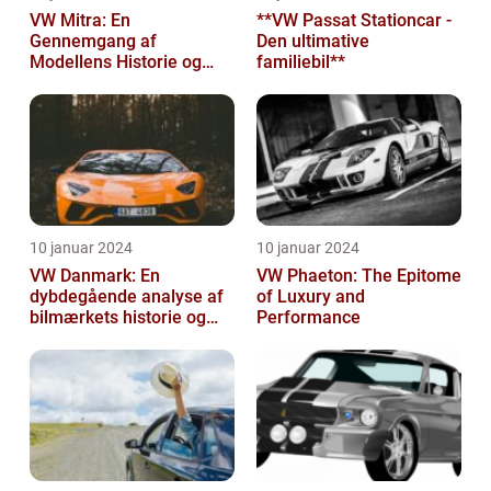
VW Mitra: En
**VW Passat Stationcar -
Gennemgang af
Den ultimative
Modellens Historie og
familiebil**
Vigtige Oplysninger for
Bilentusiaster
10 januar 2024
10 januar 2024
VW Danmark: En
VW Phaeton: The Epitome
dybdegående analyse af
of Luxury and
bilmærkets historie og
Performance
udvikling