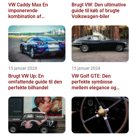
VW Caddy Max En
Brugt VW: Den ultimative
imponerende
guide til køb af brugte
kombination af
Volkswagen-biler
alsidighed, rummelighed
og komfort
15 januar 2024
15 januar 2024
Brugt VW Up: En
VW Golf GTE: Den
omfattende guide til den
perfekte symbiose
perfekte bilhandel
mellem elegance og
bæredygtighed