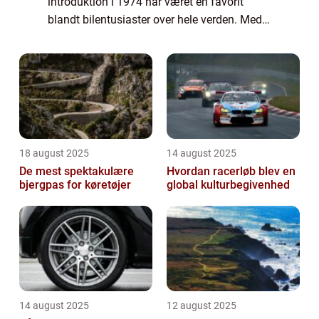
introduktion i 1974 har været en favorit
blandt bilentusiaster over hele verden. Med
sin tidløse elegance og teknologiske
innovation, har VW Golf formået at bevare
s...
18 august 2025
14 august 2025
De mest spektakulære
Hvordan racerløb blev en
bjergpas for køretøjer
global kulturbegivenhed
14 august 2025
12 august 2025