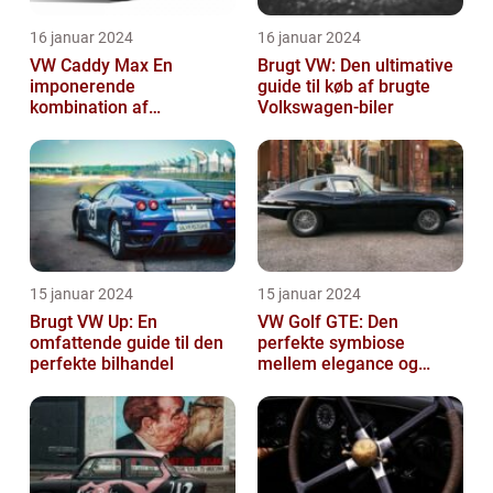
16 januar 2024
16 januar 2024
VW Caddy Max En
Brugt VW: Den ultimative
imponerende
guide til køb af brugte
kombination af
Volkswagen-biler
alsidighed, rummelighed
og komfort
15 januar 2024
15 januar 2024
Brugt VW Up: En
VW Golf GTE: Den
omfattende guide til den
perfekte symbiose
perfekte bilhandel
mellem elegance og
bæredygtighed