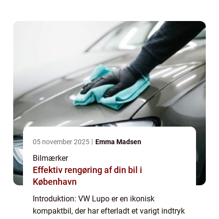
brændstofeffektivitet. I denne artikel vil vi
tage et dybt dyk ned i historien og
udvikling...
05 november 2025
Emma Madsen
Bilmærker
Effektiv rengøring af din bil i
København
Introduktion: VW Lupo er en ikonisk
kompaktbil, der har efterladt et varigt indtryk