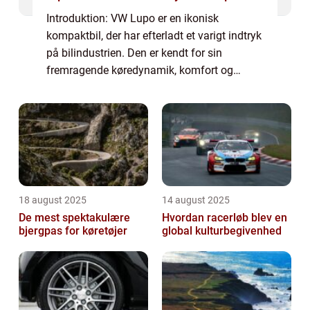
Introduktion: VW Lupo er en ikonisk
kompaktbil, der har efterladt et varigt indtryk
på bilindustrien. Den er kendt for sin
fremragende køredynamik, komfort og
brændstofeffektivitet. I denne artikel vil vi
tage et dybt dyk ned i historien og
udvikling...
18 august 2025
14 august 2025
De mest spektakulære
Hvordan racerløb blev en
bjergpas for køretøjer
global kulturbegivenhed