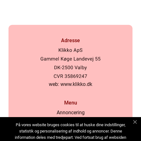
Adresse
web:
www.klikko.dk
Menu
Annoncering
Om os
På vores website bruges cookies til at huske dine indstillinger,
Cookies
statistik og personalisering af indhold og annoncer. Denne
information deles med tredjepart. Ved fortsat brug af websiden
Kontakt os