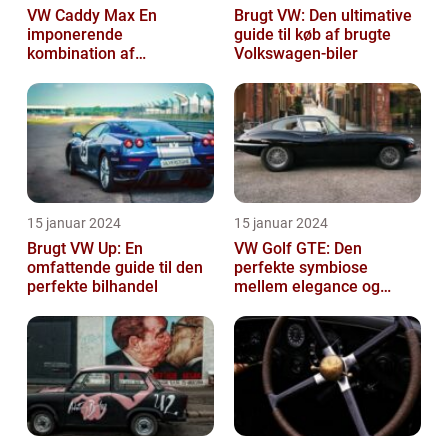
VW Caddy Max En
Brugt VW: Den ultimative
imponerende
guide til køb af brugte
kombination af
Volkswagen-biler
alsidighed, rummelighed
og komfort
15 januar 2024
15 januar 2024
Brugt VW Up: En
VW Golf GTE: Den
omfattende guide til den
perfekte symbiose
perfekte bilhandel
mellem elegance og
bæredygtighed