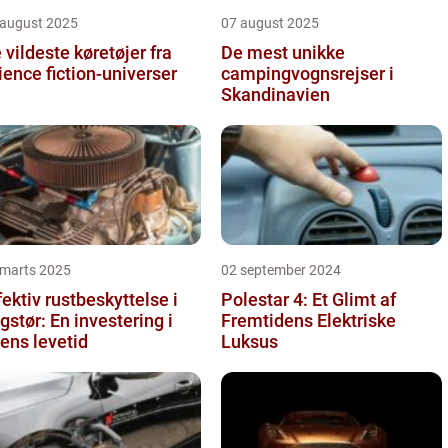
 august 2025
07 august 2025
 vildeste køretøjer fra
De mest unikke
ience fiction-universer
campingvognsrejser i
Skandinavien
 marts 2025
02 september 2024
fektiv rustbeskyttelse i
Polestar 4: Et Glimt af
gstør: En investering i
Fremtidens Elektriske
lens levetid
Luksus