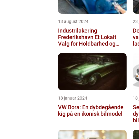
13 august 2024
23
Industrilakering
De
Frederikshavn Et Lokalt
va
Valg for Holdbarhed og
la
Kvalitet
18 januar 2024
18
VW Bora: En dybdegående
Se
kig på en ikonisk bilmodel
dy
bi