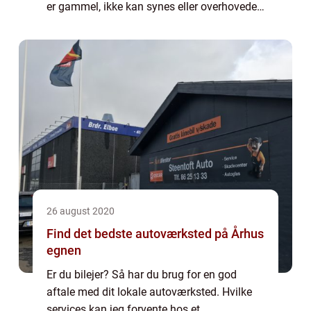
er gammel, ikke kan synes eller overhovedet
kan starte før der er lavet en masse på den.
Det er nemlig sådan at...
26 august 2020
Find det bedste autoværksted på Århus
egnen
Er du bilejer? Så har du brug for en god
aftale med dit lokale autoværksted. Hvilke
services kan jeg forvente hos et