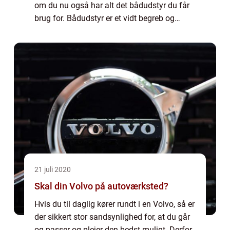
om du nu også har alt det bådudstyr du får
brug for. Bådudstyr er et vidt begreb og
dækker over ufatteligt mange forskellige
ting. Det er alt lige fra udsty...
21 juli 2020
Skal din Volvo på autoværksted?
Hvis du til daglig kører rundt i en Volvo, så er
der sikkert stor sandsynlighed for, at du går
og passer og plejer den bedst muligt. Derfor