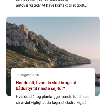
autoværksted? At have kontakt til et godt
autoværksted i lokal området er et must for
en hver bilejer. Hos et autoværksted kan du
få ...
11 august 2020
Har du alt, hvad du skal bruge af
bådustyr til næste sejltur?
Hvis du står og planlægger næste tur til søs,
så er det vigtigt at du tager et ekstra kig på,