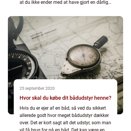
at du ikke ender med at have gjort en dårlig
handel. Start med at læse hvad du kan om
bilen, hvor går det typisk i st...
25 september 2020
Hvor skal du købe dit bådudstyr henne?
Hvis du er ejer af en båd, så ved du sikkert
allerede godt hvor meget bådudstyr dækker
over. Det er kort sagt alt det udstyr, som man
vil få brug for på en båd. Det kan være en