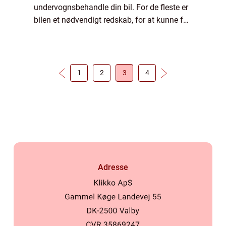
undervognsbehandle din bil. For de fleste er
bilen et nødvendigt redskab, for at kunne få
logistikken til at gå op. Det gælder b&arin...
1
2
3
4
Adresse