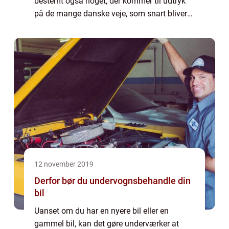
bestemt også noget, der kommer til udtryk
på de mange danske veje, som snart bliver
klistret til med salt, således det er mere
sikkert at færdes. Salten er med ti...
12 november 2019
Derfor bør du undervognsbehandle din
bil
Uanset om du har en nyere bil eller en
gammel bil, kan det gøre underværker at